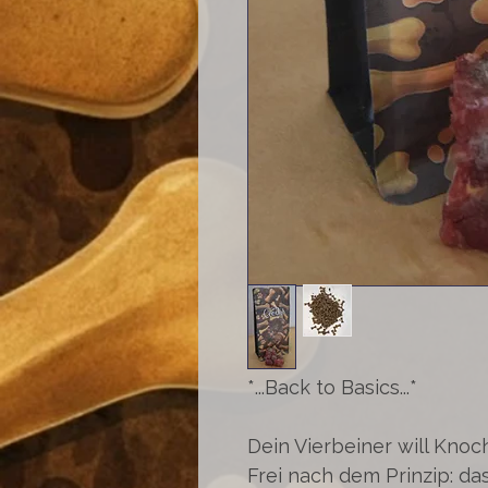
*...Back to Basics...*
Dein Vierbeiner will Kno
Frei nach dem Prinzip: das