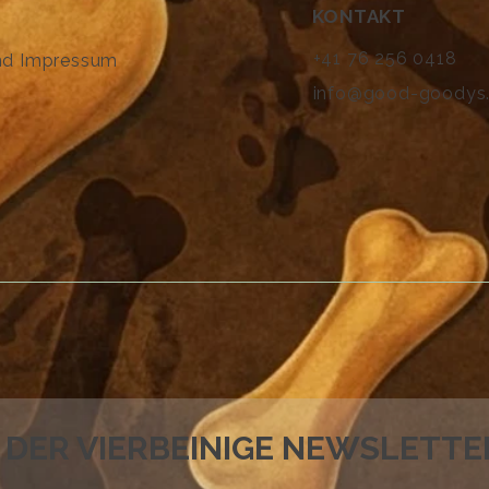
KONTAKT
+41 76 256 0418
nd Impressum
info@good-goodys
DER VIERBEINIGE NEWSLETTE