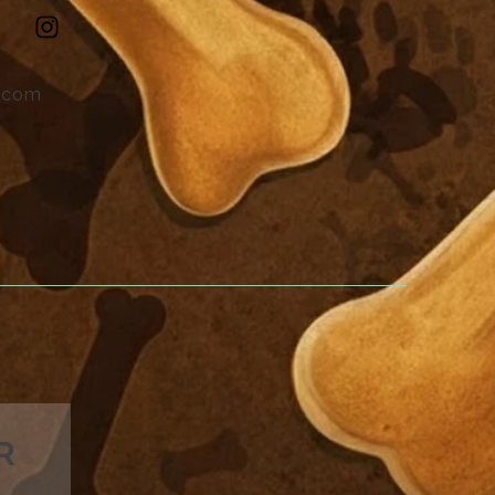
.com
R