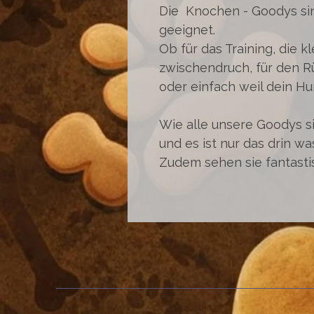
Die Knochen - Goodys sin
geeignet.
Ob für das Training, die 
zwischendruch, für den R
oder einfach weil dein Hu
Wie alle unsere Goodys s
und es ist nur das drin wa
Zudem sehen sie fantastis