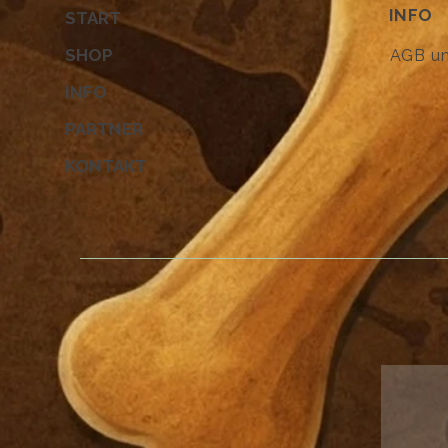
INFO
START
SHOP
AGB u
INFO
PARTNER
KONTAKT