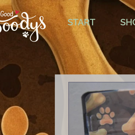
START
SH